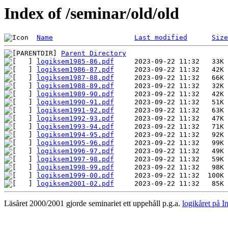
Index of /seminar/old/old
Name
Last modified
Size
Parent Directory
logiksem1985-86.pdf
logiksem1986-87.pdf
logiksem1987-88.pdf
logiksem1988-89.pdf
logiksem1989-90.pdf
logiksem1990-91.pdf
logiksem1991-92.pdf
logiksem1992-93.pdf
logiksem1993-94.pdf
logiksem1994-95.pdf
logiksem1995-96.pdf
logiksem1996-97.pdf
logiksem1997-98.pdf
logiksem1998-99.pdf
logiksem1999-00.pdf
logiksem2001-02.pdf
Läsåret 2000/2001 gjorde seminariet ett uppehåll p.g.a.
logikåret på In